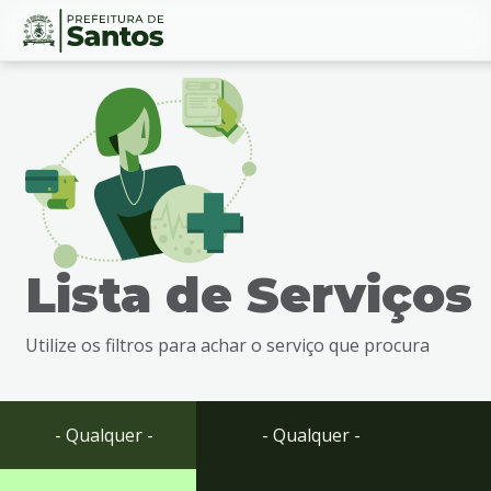
Ir
Conteúdo
para
o
conteúdo
1
Ir
para
o
menu
Lista de Serviços
2
Ir
para
Utilize os filtros para achar o serviço que procura
busca
3
Ir
para
- Qualquer -
- Qualquer -
o
rodapé