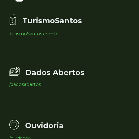
TurismoSantos
TurismoSantos.com.br
Dados Abertos
/dadosabertos
Ouvidoria
/ouvidoria