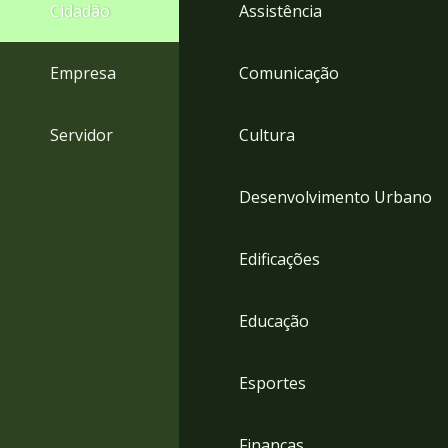
4
Cidadão
Assistência
Acessibilidade
5
Empresa
Comunicação
Servidor
Cultura
Desenvolvimento Urbano
Edificações
Educação
Esportes
Finanças