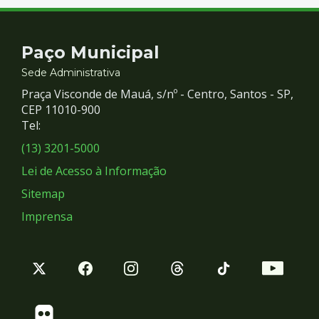
Contato
Paço Municipal
e
Sede Administrativa
Praça Visconde de Mauá, s/nº - Centro, Santos - SP,
Redes
CEP 11010-900
Tel:
Sociais
(13) 3201-5000
Lei de Acesso à Informação
Sitemap
Imprensa