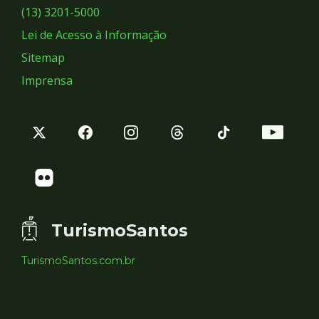
Sociais
(13) 3201-5000
Lei de Acesso à Informação
Sitemap
Imprensa
TurismoSantos
TurismoSantos.com.br