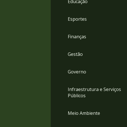
Educação
4
Acessibilidade
5
Esportes
Finanças
Gestão
Governo
Infraestrutura e Serviços
Públicos
Meio Ambiente