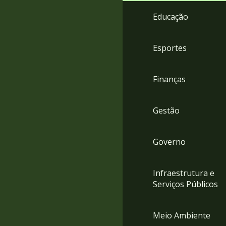
4
Educação
Acessibilidade
5
Esportes
Finanças
Gestão
Governo
Infraestrutura e
Serviços Públicos
Meio Ambiente