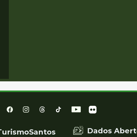
Dados Abert
TurismoSantos