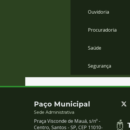
Ouvidoria
Procuradoria
Saúde
Segurança
Contato
Paço Municipal
e
Sede Administrativa
Praça Visconde de Mauá, s/nº -
Redes
Centro, Santos - SP, CEP 11010-