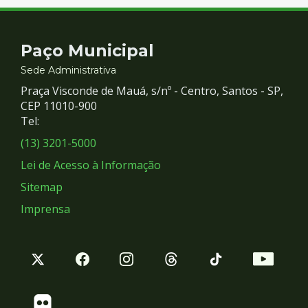
Contato
Paço Municipal
e
Sede Administrativa
Praça Visconde de Mauá, s/nº - Centro, Santos - SP,
Redes
CEP 11010-900
Tel:
Sociais
(13) 3201-5000
Lei de Acesso à Informação
Sitemap
Imprensa