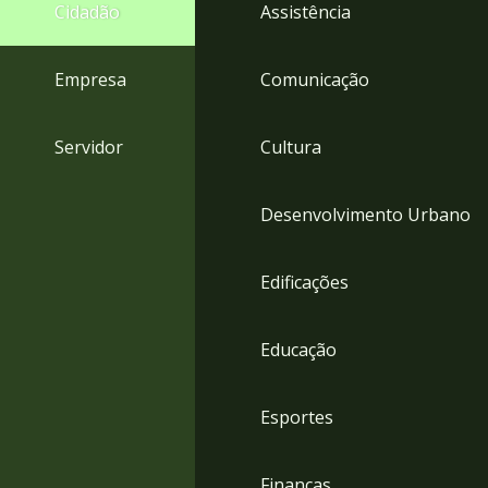
4
Cidadão
Assistência
Acessibilidade
5
Empresa
Comunicação
Servidor
Cultura
Desenvolvimento Urbano
Edificações
Educação
Esportes
Finanças