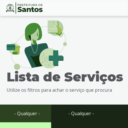
Ir
Conteúdo
para
o
conteúdo
1
Ir
para
o
menu
Lista de Serviços
2
Ir
para
Utilize os filtros para achar o serviço que procura
busca
3
Ir
para
- Qualquer -
- Qualquer -
o
rodapé