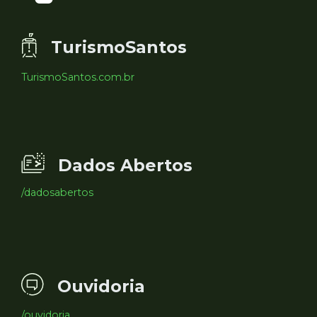
TurismoSantos
TurismoSantos.com.br
Dados Abertos
/dadosabertos
Ouvidoria
/ouvidoria