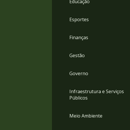
Educação
4
Acessibilidade
5
Esportes
Finanças
Gestão
Governo
Infraestrutura e Serviços
Públicos
Meio Ambiente