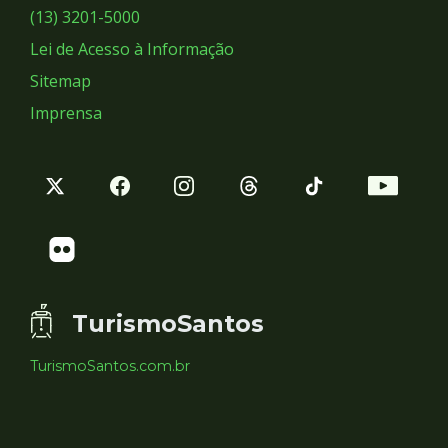
Sociais
(13) 3201-5000
Lei de Acesso à Informação
Sitemap
Imprensa
TurismoSantos
TurismoSantos.com.br