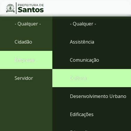
Ir
Conteúdo
- Qualquer -
- Qualquer -
para
o
conteúdo
Cidadão
Assistência
1
Ir
para
Empresa
Comunicação
o
menu
2
Servidor
Cultura
Ir
para
busca
Desenvolvimento Urbano
3
Ir
para
Edificações
o
rodapé