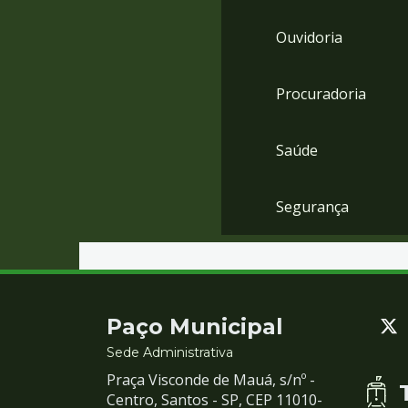
Ouvidoria
Procuradoria
Saúde
Segurança
Contato
Paço Municipal
e
Sede Administrativa
Praça Visconde de Mauá, s/nº -
Redes
Centro, Santos - SP, CEP 11010-