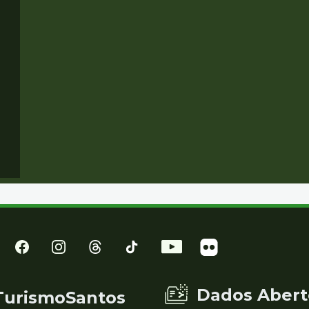
Dados Abert
TurismoSantos