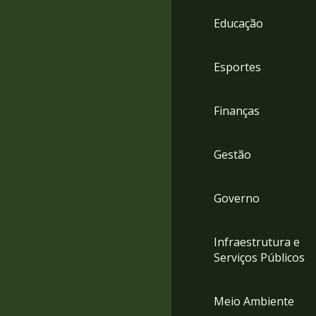
4
Educação
Acessibilidade
5
Esportes
Finanças
Gestão
Governo
Infraestrutura e
Serviços Públicos
Meio Ambiente