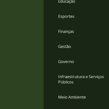
Educação
4
Acessibilidade
5
Esportes
Finanças
Gestão
Governo
Infraestrutura e Serviços
Públicos
Meio Ambiente