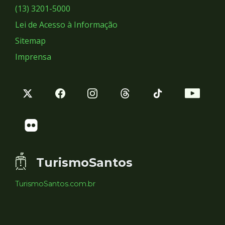
Sociais
(13) 3201-5000
Lei de Acesso à Informação
Sitemap
Imprensa
TurismoSantos
TurismoSantos.com.br