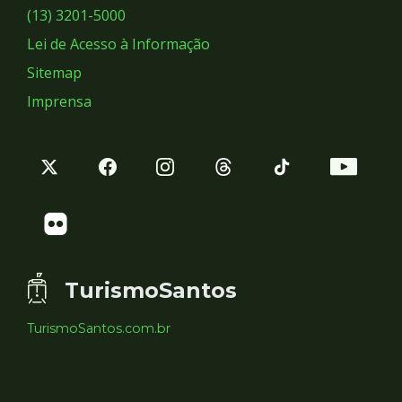
Sociais
(13) 3201-5000
Lei de Acesso à Informação
Sitemap
Imprensa
TurismoSantos
TurismoSantos.com.br