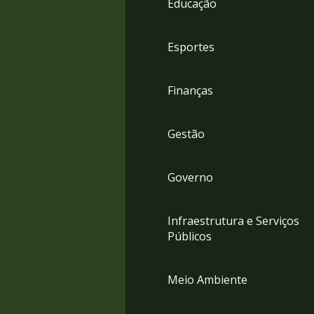
Educação
4
Acessibilidade
5
Esportes
Finanças
Gestão
Governo
Infraestrutura e Serviços
Públicos
Meio Ambiente