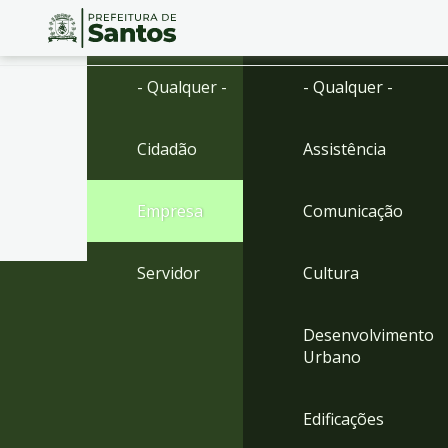
Ir
Conteúdo
- Qualquer -
- Qualquer -
para
o
conteúdo
Cidadão
Assistência
1
Ir
para
Empresa
Comunicação
o
menu
2
Servidor
Cultura
Ir
para
busca
Desenvolvimento
3
Urbano
Ir
para
o
Edificações
rodapé