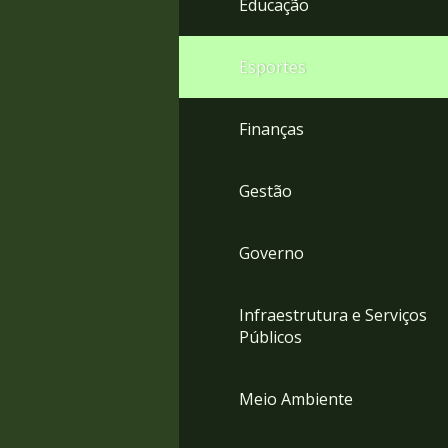
Educação
4
Acessibilidade
5
Esportes
Finanças
Gestão
Governo
Infraestrutura e Serviços
Públicos
Meio Ambiente