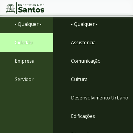
Ir
Conteúdo
- Qualquer -
- Qualquer -
para
o
conteúdo
Cidadão
Assistência
1
Ir
para
Empresa
Comunicação
o
menu
2
Servidor
Cultura
Ir
para
busca
Desenvolvimento Urbano
3
Ir
para
Edificações
o
rodapé