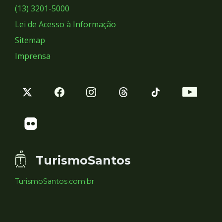
Sociais
(13) 3201-5000
Lei de Acesso à Informação
Sitemap
Imprensa
TurismoSantos
TurismoSantos.com.br