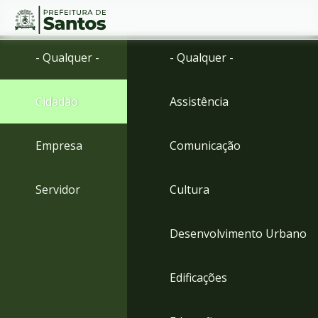
Ir
Conteúdo
- Qualquer -
- Qualquer -
para
o
conteúdo
Cidadão
Assistência
1
Ir
para
Empresa
Comunicação
o
menu
2
Servidor
Cultura
Ir
para
busca
Desenvolvimento Urbano
3
Ir
para
Edificações
o
rodapé