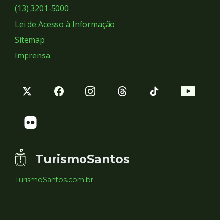
Sociais
(13) 3201-5000
Lei de Acesso à Informação
Sitemap
Imprensa
TurismoSantos
TurismoSantos.com.br