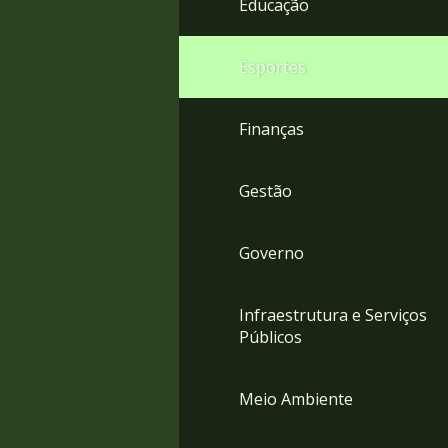
Educação
4
Acessibilidade
5
Esportes
Finanças
Gestão
Governo
Infraestrutura e Serviços
Públicos
Meio Ambiente