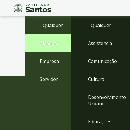
Ir
Conteúdo
- Qualquer -
- Qualquer -
para
o
conteúdo
Cidadão
Assistência
1
Ir
para
Empresa
Comunicação
o
menu
2
Servidor
Cultura
Ir
para
busca
Desenvolvimento
3
Urbano
Ir
para
o
Edificações
rodapé