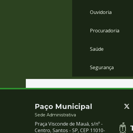
Ouvidoria
Procuradoria
Saúde
Segurança
Contato
Paço Municipal
e
Sede Administrativa
Praça Visconde de Mauá, s/nº -
Redes
Centro, Santos - SP, CEP 11010-