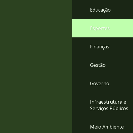
4
Educação
Acessibilidade
5
Esportes
Finanças
Gestão
Governo
Infraestrutura e
Serviços Públicos
Meio Ambiente