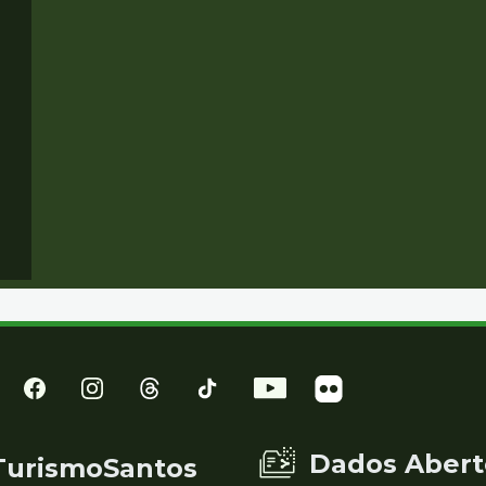
Dados Abert
TurismoSantos