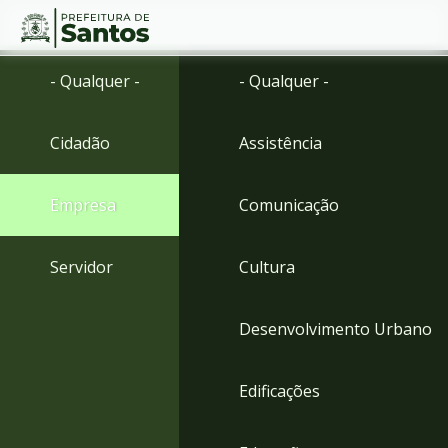
Ir
Conteúdo
- Qualquer -
- Qualquer -
para
o
conteúdo
Cidadão
Assistência
1
Ir
para
Empresa
Comunicação
o
menu
2
Servidor
Cultura
Ir
para
busca
Desenvolvimento Urbano
3
Ir
para
Edificações
o
rodapé