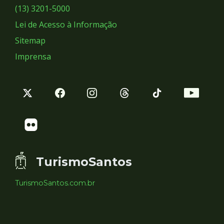
Sociais
(13) 3201-5000
Lei de Acesso à Informação
Sitemap
Imprensa
TurismoSantos
TurismoSantos.com.br