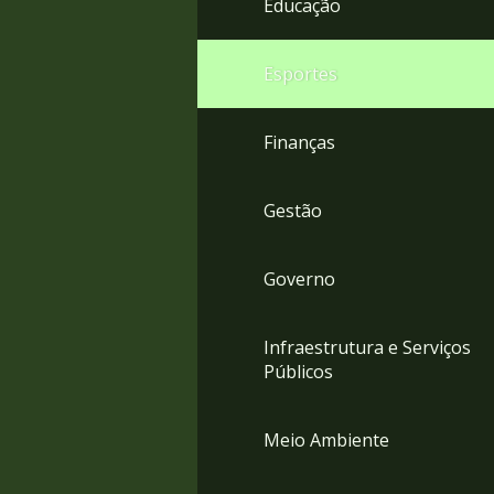
Educação
4
Acessibilidade
5
Esportes
Finanças
Gestão
Governo
Infraestrutura e Serviços
Públicos
Meio Ambiente