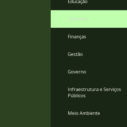
Educação
4
Acessibilidade
5
Esportes
Finanças
Gestão
Governo
Infraestrutura e Serviços
Públicos
Meio Ambiente