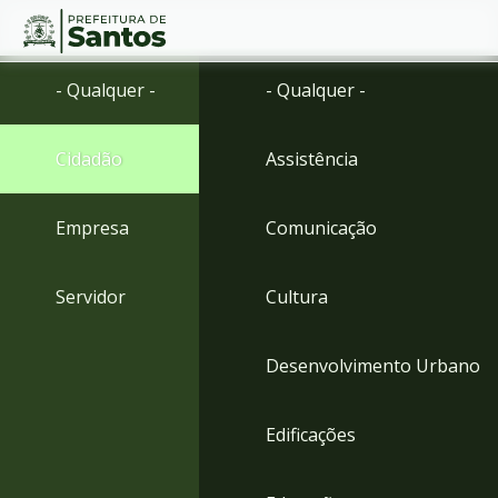
Ir
Conteúdo
- Qualquer -
- Qualquer -
para
o
conteúdo
Cidadão
Assistência
1
Ir
para
Empresa
Comunicação
o
menu
2
Servidor
Cultura
Ir
para
busca
Desenvolvimento Urbano
3
Ir
para
Edificações
o
rodapé