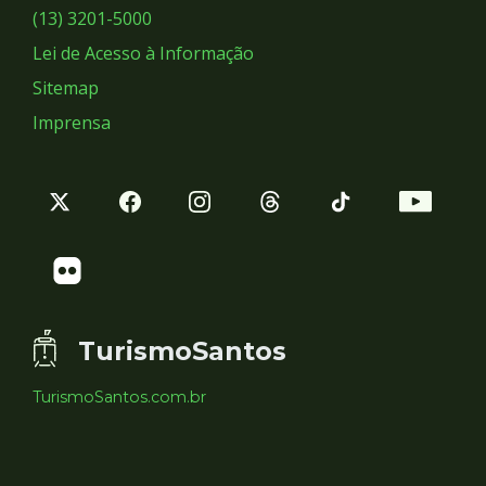
Sociais
(13) 3201-5000
Lei de Acesso à Informação
Sitemap
Imprensa
TurismoSantos
TurismoSantos.com.br