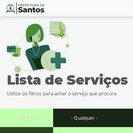
Ir
Conteúdo
para
o
conteúdo
1
Ir
para
o
menu
Lista de Serviços
2
Ir
para
Utilize os filtros para achar o serviço que procura
busca
3
Ir
para
- Qualquer -
- Qualquer -
o
rodapé