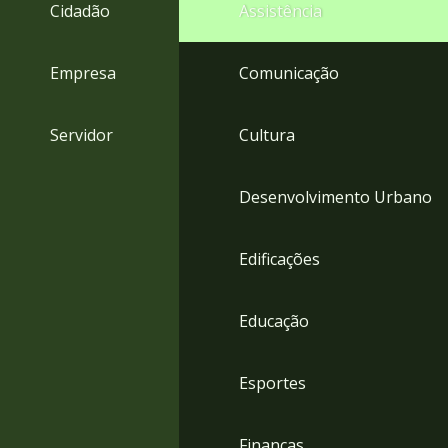
4
Cidadão
Assistência
Acessibilidade
5
Empresa
Comunicação
Servidor
Cultura
Desenvolvimento Urbano
Edificações
Educação
Esportes
Finanças