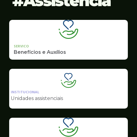
Assistência
SERVICO
Benefícios e Auxílios
Ilustração
da
INSTITUCIONAL
pagina
Unidades assistenciais
de
Assistência