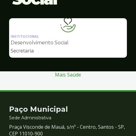
Ilustração
da
INSTITUCIONAL
pagina
Desenvolvimento Social
de
Secretaria
Desenvolvimento
Social
Mais Saúde
Contato
Paço Municipal
e
Sede Administrativa
Praça Visconde de Mauá, s/nº - Centro, Santos - SP,
Redes
CEP 11010-900