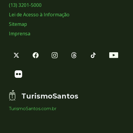
Sociais
(13) 3201-5000
Lei de Acesso à Informação
Sitemap
Imprensa
TurismoSantos
TurismoSantos.com.br