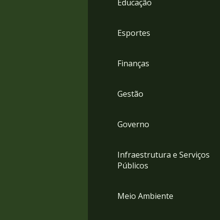
Educação
4
Acessibilidade
5
Esportes
Finanças
Gestão
Governo
Infraestrutura e Serviços
Públicos
Meio Ambiente