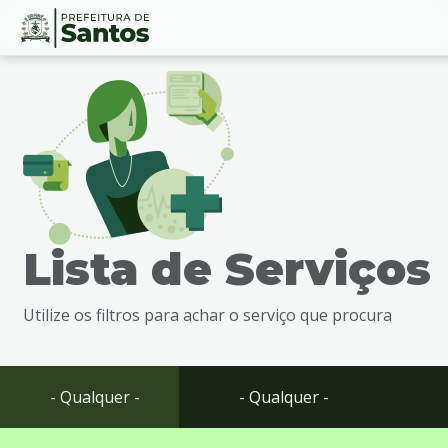
Ir
Conteúdo
para
o
conteúdo
1
Ir
para
o
menu
Lista de Serviços
2
Ir
para
Utilize os filtros para achar o serviço que procura
busca
3
Ir
para
- Qualquer -
- Qualquer -
o
rodapé