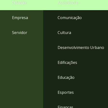
4
Cidadão
Assistência
Acessibilidade
5
Empresa
Comunicação
Servidor
Cultura
Desenvolvimento Urbano
Edificações
Educação
Esportes
Finanças