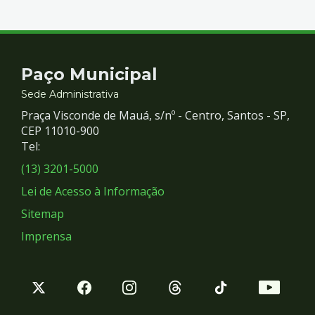
Contato
Paço Municipal
e
Sede Administrativa
Praça Visconde de Mauá, s/nº - Centro, Santos - SP,
Redes
CEP 11010-900
Tel:
Sociais
(13) 3201-5000
Lei de Acesso à Informação
Sitemap
Imprensa