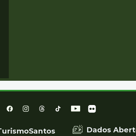
Dados Abert
TurismoSantos