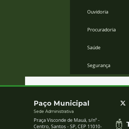
Ouvidoria
Procuradoria
Saúde
Segurança
Contato
Paço Municipal
e
Sede Administrativa
Praça Visconde de Mauá, s/nº -
Redes
Centro, Santos - SP, CEP 11010-