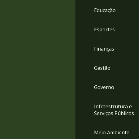
4
Educação
Acessibilidade
5
Esportes
Finanças
Gestão
Governo
Infraestrutura e
Serviços Públicos
Meio Ambiente