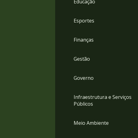
Educação
4
Acessibilidade
5
Esportes
Finanças
Gestão
Governo
Infraestrutura e Serviços
Públicos
Meio Ambiente