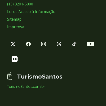
Sociais
(13) 3201-5000
Lei de Acesso à Informação
Sitemap
Imprensa
TurismoSantos
TurismoSantos.com.br