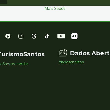
Mais Saúde
Dados Abert
TurismoSantos
/dadosabertos
moSantos.com.br