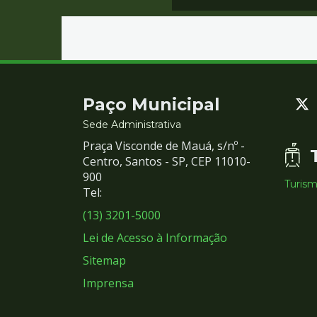
Contato
Paço Municipal
e
Sede Administrativa
Praça Visconde de Mauá, s/nº -
Redes
Centro, Santos - SP, CEP 11010-
900
Turis
Sociais
Tel:
(13) 3201-5000
Lei de Acesso à Informação
Sitemap
Imprensa