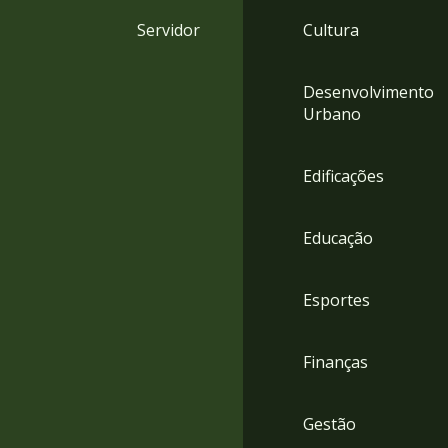
4
Servidor
Cultura
Acessibilidade
5
Desenvolvimento
Urbano
Edificações
Educação
Esportes
Finanças
Gestão