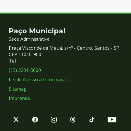
Contato
Paço Municipal
e
Sede Administrativa
Praça Visconde de Mauá, s/nº - Centro, Santos - SP,
Redes
CEP 11010-900
Tel:
Sociais
(13) 3201-5000
Lei de Acesso à Informação
Sitemap
Imprensa