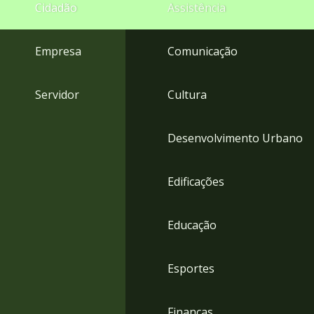
4
Cidadão
Assistência
Acessibilidade
5
Empresa
Comunicação
Servidor
Cultura
Desenvolvimento Urbano
Edificações
Educação
Esportes
Finanças