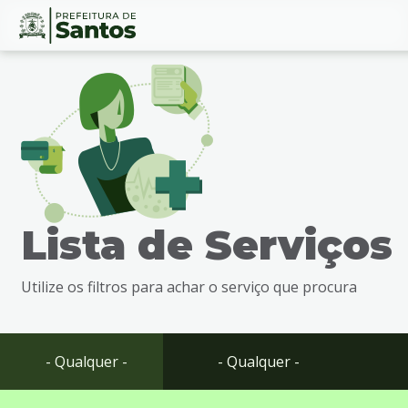
Ir
Conteúdo
para
o
conteúdo
1
Ir
para
o
menu
Lista de Serviços
2
Ir
para
Utilize os filtros para achar o serviço que procura
busca
3
Ir
para
- Qualquer -
- Qualquer -
o
rodapé