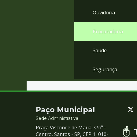
Ouvidoria
Procuradoria
Saúde
Segurança
Contato
Paço Municipal
e
Sede Administrativa
Praça Visconde de Mauá, s/nº -
Redes
Centro, Santos - SP, CEP 11010-