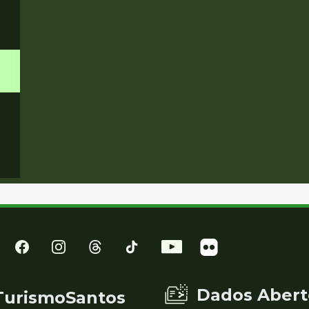
Dados Abert
TurismoSantos