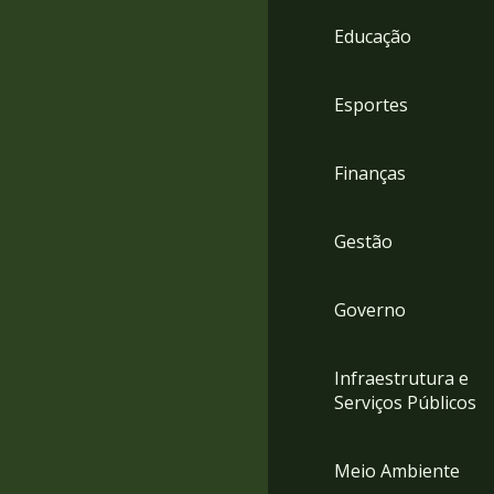
4
Educação
Acessibilidade
5
Esportes
Finanças
Gestão
Governo
Infraestrutura e
Serviços Públicos
Meio Ambiente