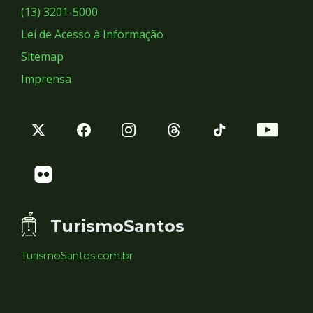
Sociais
(13) 3201-5000
Lei de Acesso à Informação
Sitemap
Imprensa
TurismoSantos
TurismoSantos.com.br