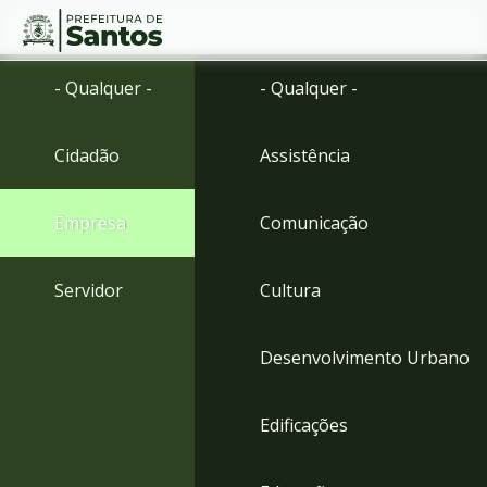
Ir
Conteúdo
- Qualquer -
- Qualquer -
para
o
conteúdo
Cidadão
Assistência
1
Ir
para
Empresa
Comunicação
o
menu
2
Servidor
Cultura
Ir
para
busca
Desenvolvimento Urbano
3
Ir
para
Edificações
o
rodapé