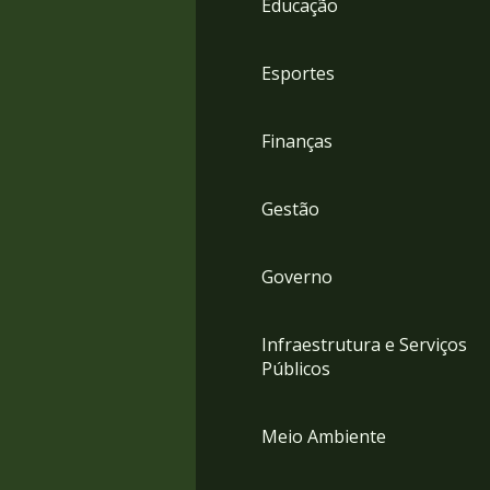
Educação
4
Acessibilidade
5
Esportes
Finanças
Gestão
Governo
Infraestrutura e Serviços
Públicos
Meio Ambiente