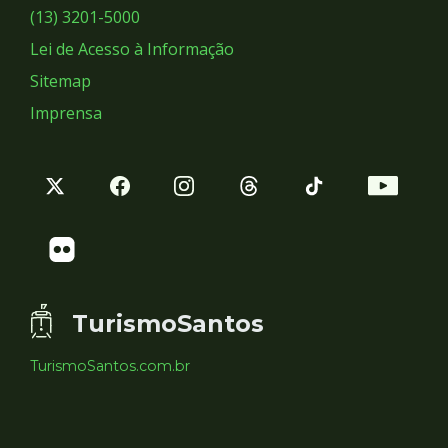
Sociais
(13) 3201-5000
Lei de Acesso à Informação
Sitemap
Imprensa
TurismoSantos
TurismoSantos.com.br