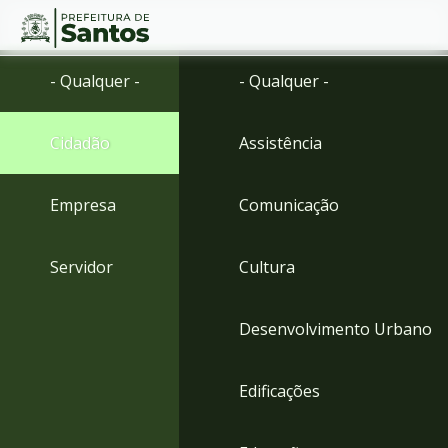
Ir
Conteúdo
- Qualquer -
- Qualquer -
para
o
conteúdo
Cidadão
Assistência
1
Ir
para
Empresa
Comunicação
o
menu
2
Servidor
Cultura
Ir
para
busca
Desenvolvimento Urbano
3
Ir
para
Edificações
o
rodapé