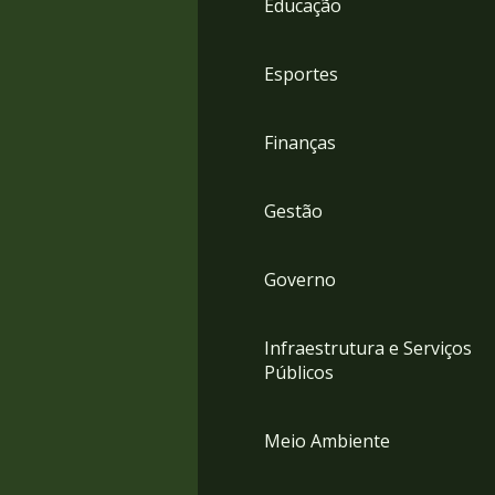
Educação
4
Acessibilidade
5
Esportes
Finanças
Gestão
Governo
Infraestrutura e Serviços
Públicos
Meio Ambiente