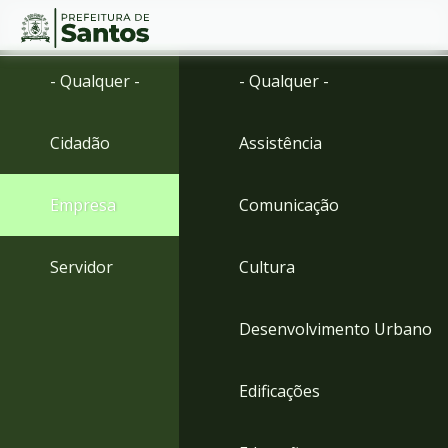
Ir
Conteúdo
- Qualquer -
- Qualquer -
para
o
conteúdo
Cidadão
Assistência
1
Ir
para
Empresa
Comunicação
o
menu
2
Servidor
Cultura
Ir
para
busca
Desenvolvimento Urbano
3
Ir
para
Edificações
o
rodapé