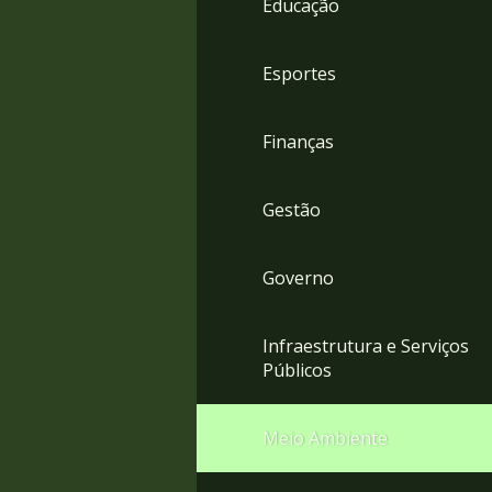
Educação
4
Acessibilidade
5
Esportes
Finanças
Gestão
Governo
Infraestrutura e Serviços
Públicos
Meio Ambiente