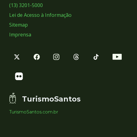
Sociais
(13) 3201-5000
Lei de Acesso à Informação
Sitemap
Imprensa
TurismoSantos
TurismoSantos.com.br