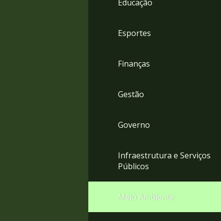
Educação
4
Acessibilidade
5
Esportes
Finanças
Gestão
Governo
Infraestrutura e Serviços
Públicos
Meio Ambiente