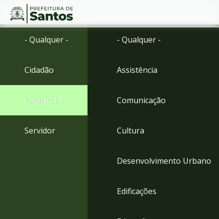
Ir
Conteúdo
- Qualquer -
- Qualquer -
para
o
conteúdo
Cidadão
Assistência
1
Ir
para
Empresa
Comunicação
o
menu
2
Servidor
Cultura
Ir
para
busca
Desenvolvimento Urbano
3
Ir
para
Edificações
o
rodapé