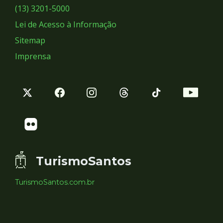
Sociais
(13) 3201-5000
Lei de Acesso à Informação
Sitemap
Imprensa
TurismoSantos
TurismoSantos.com.br