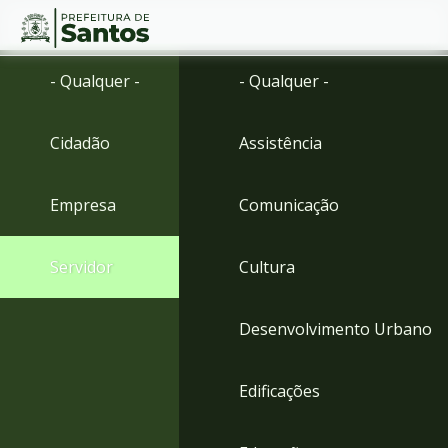
Ir
Conteúdo
- Qualquer -
- Qualquer -
para
o
conteúdo
Cidadão
Assistência
1
Ir
para
Empresa
Comunicação
o
menu
2
Servidor
Cultura
Ir
para
busca
Desenvolvimento Urbano
3
Ir
para
Edificações
o
rodapé