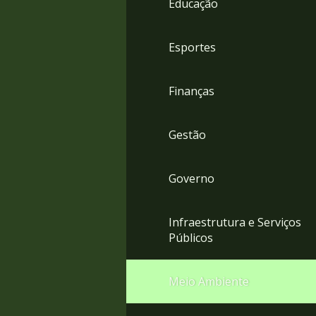
Educação
4
Acessibilidade
5
Esportes
Finanças
Gestão
Governo
Infraestrutura e Serviços
Públicos
Meio Ambiente