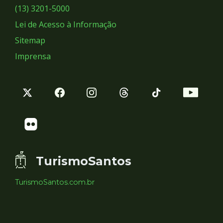
Sociais
(13) 3201-5000
Lei de Acesso à Informação
Sitemap
Imprensa
TurismoSantos
TurismoSantos.com.br