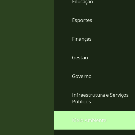
Educação
4
Acessibilidade
5
Esportes
Finanças
Gestão
Governo
Infraestrutura e Serviços
Públicos
Meio Ambiente