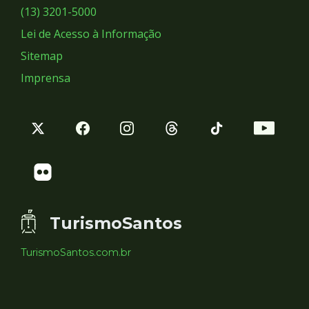
Sociais
(13) 3201-5000
Lei de Acesso à Informação
Sitemap
Imprensa
TurismoSantos
TurismoSantos.com.br