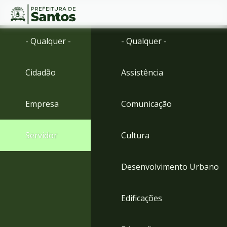
Ir
Conteúdo
- Qualquer -
- Qualquer -
para
o
conteúdo
Cidadão
Assistência
1
Ir
para
Empresa
Comunicação
o
menu
2
Servidor
Cultura
Ir
para
busca
Desenvolvimento Urbano
3
Ir
para
Edificações
o
rodapé