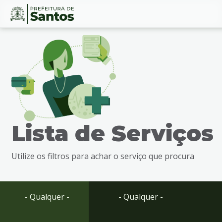
Ir
Conteúdo
para
o
conteúdo
1
Ir
para
o
menu
Lista de Serviços
2
Ir
para
Utilize os filtros para achar o serviço que procura
busca
3
Ir
para
- Qualquer -
- Qualquer -
o
rodapé