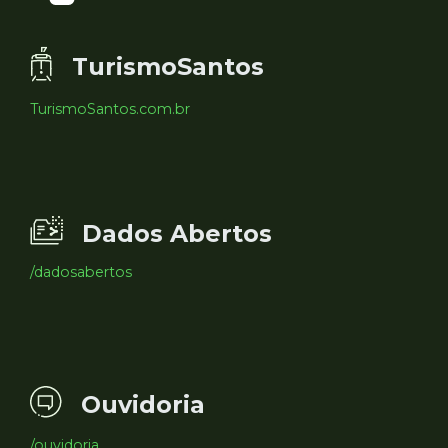
TurismoSantos
TurismoSantos.com.br
Dados Abertos
/dadosabertos
Ouvidoria
/ouvidoria