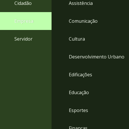
4
Cidadão
Assistência
Acessibilidade
5
Empresa
Comunicação
Servidor
Cultura
Desenvolvimento Urbano
Edificações
Educação
Esportes
Finanças