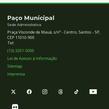
Contato
Paço Municipal
e
Sede Administrativa
Praça Visconde de Mauá, s/nº - Centro, Santos - SP,
Redes
CEP 11010-900
Tel:
Sociais
(13) 3201-5000
Lei de Acesso à Informação
Sitemap
Imprensa