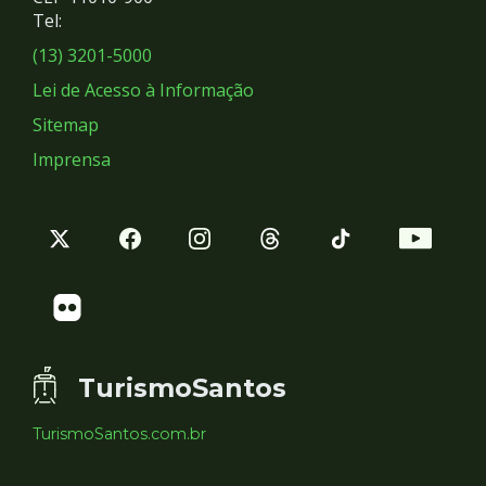
Redes
Tel:
Sociais
(13) 3201-5000
Lei de Acesso à Informação
Sitemap
Imprensa
TurismoSantos
TurismoSantos.com.br