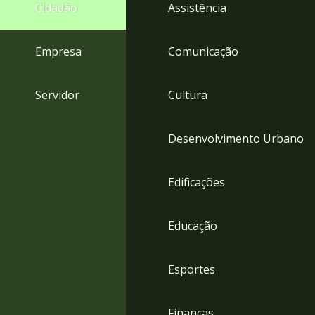
4
Cidadão
Assistência
Acessibilidade
5
Empresa
Comunicação
Servidor
Cultura
Desenvolvimento Urbano
Edificações
Educação
Esportes
Finanças