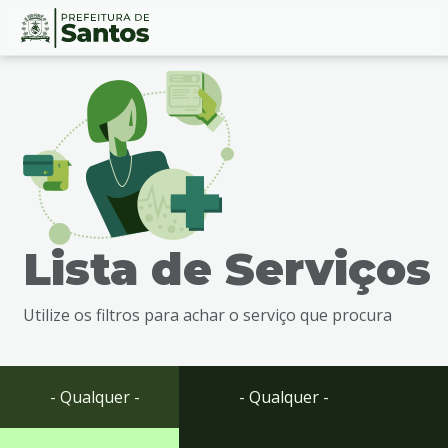
Ir
Conteúdo
para
o
conteúdo
1
Ir
para
o
menu
Lista de Serviços
2
Ir
para
Utilize os filtros para achar o serviço que procura
busca
3
Ir
para
- Qualquer -
- Qualquer -
o
rodapé