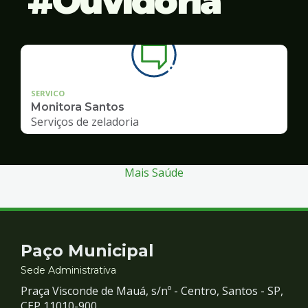
Ouvidoria
SERVICO
Monitora Santos
Serviços de zeladoria
Mais Saúde
Contato
Paço Municipal
e
Sede Administrativa
Praça Visconde de Mauá, s/nº - Centro, Santos - SP,
CEP 11010-900