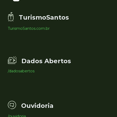
TurismoSantos
TurismoSantos.com.br
Dados Abertos
/dadosabertos
Ouvidoria
/ouvidoria