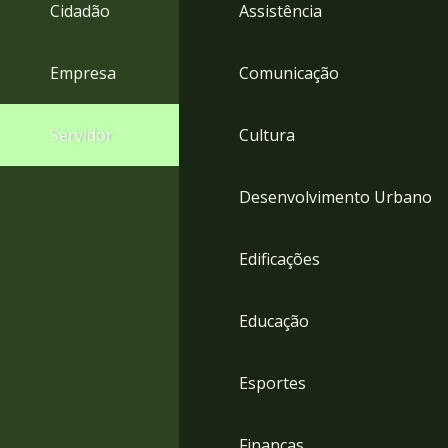
4
Cidadão
Assistência
Acessibilidade
5
Empresa
Comunicação
Servidor
Cultura
Desenvolvimento Urbano
Edificações
Educação
Esportes
Finanças