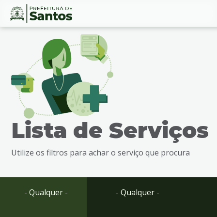
Ir
Conteúdo
para
o
conteúdo
1
Ir
para
o
menu
Lista de Serviços
2
Ir
para
Utilize os filtros para achar o serviço que procura
busca
3
Ir
para
- Qualquer -
- Qualquer -
o
rodapé