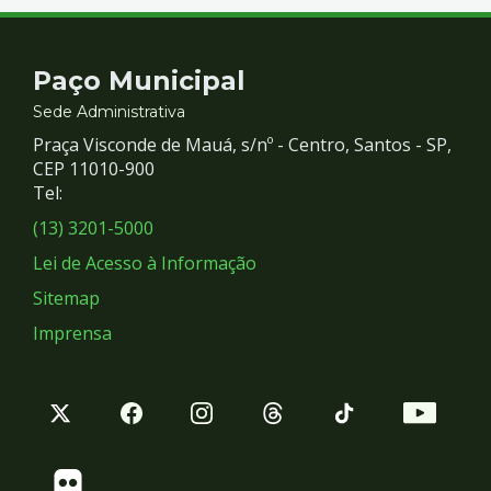
Contato
Paço Municipal
e
Sede Administrativa
Praça Visconde de Mauá, s/nº - Centro, Santos - SP,
Redes
CEP 11010-900
Tel:
Sociais
(13) 3201-5000
Lei de Acesso à Informação
Sitemap
Imprensa