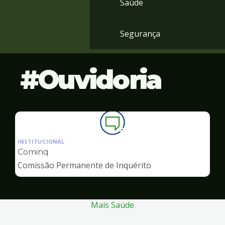
Saúde
Segurança
Ouvidoria
Ilustração
da
INSTITUCIONAL
pagina
Cominq
de
Comissão Permanente de Inquérito
Ouvidoria
Mais Saúde