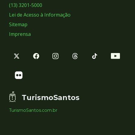
Sociais
(13) 3201-5000
Lei de Acesso à Informação
Sitemap
Imprensa
TurismoSantos
TurismoSantos.com.br