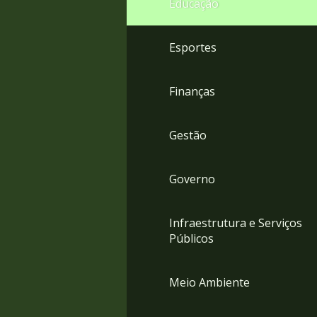
Educação
4
Acessibilidade
5
Esportes
Finanças
Gestão
Governo
Infraestrutura e Serviços
Públicos
Meio Ambiente