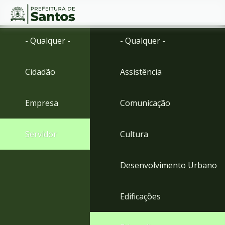
Ir
Conteúdo
- Qualquer -
- Qualquer -
para
o
conteúdo
Cidadão
Assistência
1
Ir
para
Empresa
Comunicação
o
menu
2
Servidor
Cultura
Ir
para
busca
Desenvolvimento Urbano
3
Ir
para
Edificações
o
rodapé