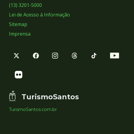
Sociais
(13) 3201-5000
Lei de Acesso à Informação
Sitemap
Imprensa
TurismoSantos
TurismoSantos.com.br