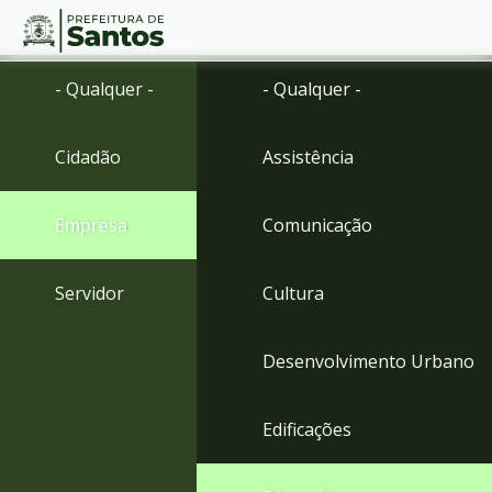
Ir
Conteúdo
- Qualquer -
- Qualquer -
para
o
conteúdo
Cidadão
Assistência
1
Ir
para
Empresa
Comunicação
o
menu
2
Servidor
Cultura
Ir
para
busca
Desenvolvimento Urbano
3
Ir
para
Edificações
o
rodapé