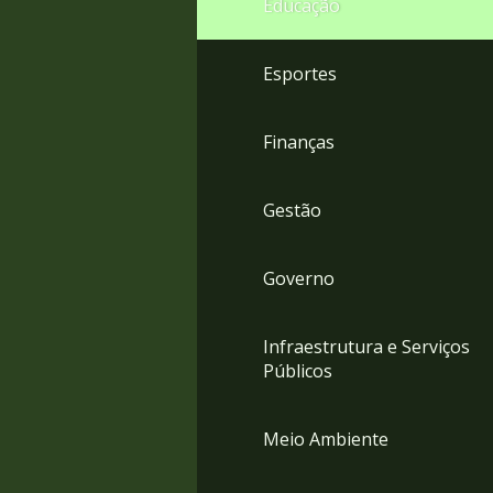
Educação
4
Acessibilidade
5
Esportes
Finanças
Gestão
Governo
Infraestrutura e Serviços
Públicos
Meio Ambiente