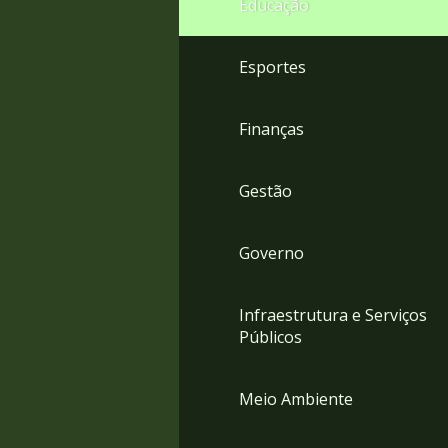
Educação
4
Acessibilidade
5
Esportes
Finanças
Gestão
Governo
Infraestrutura e Serviços
Públicos
Meio Ambiente