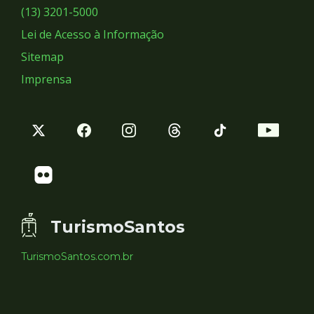
Sociais
(13) 3201-5000
Lei de Acesso à Informação
Sitemap
Imprensa
TurismoSantos
TurismoSantos.com.br