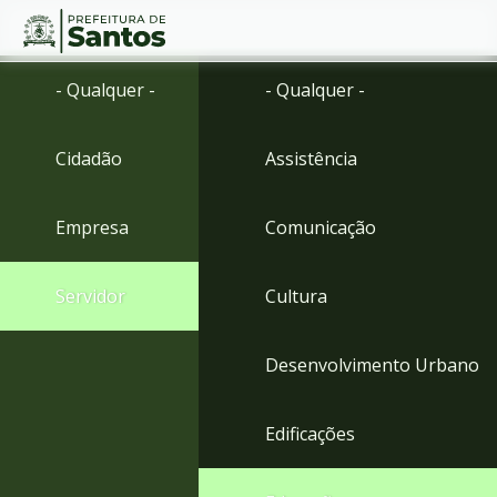
Ir
Conteúdo
- Qualquer -
- Qualquer -
para
o
conteúdo
Cidadão
Assistência
1
Ir
para
Empresa
Comunicação
o
menu
2
Servidor
Cultura
Ir
para
busca
Desenvolvimento Urbano
3
Ir
para
Edificações
o
rodapé