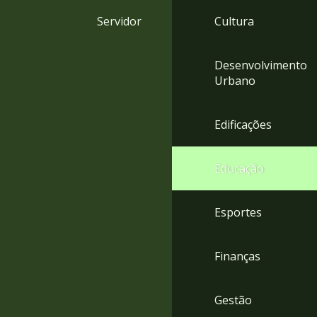
4
Servidor
Cultura
Acessibilidade
5
Desenvolvimento
Urbano
Edificações
Educação
Esportes
Finanças
Gestão