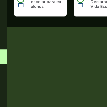
escolar para ex-
Declara
alunos
Vida Esc