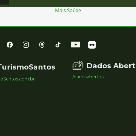
Mais Saúde
Dados Abert
TurismoSantos
/dadosabertos
moSantos.com.br