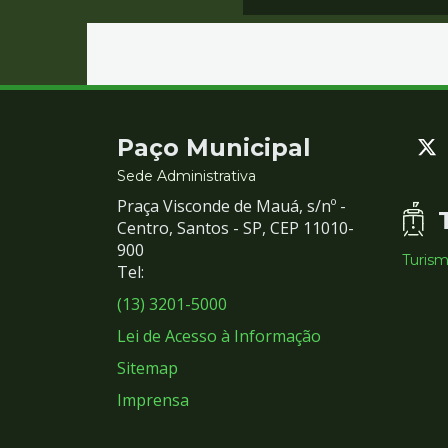
Contato
Paço Municipal
e
Sede Administrativa
Praça Visconde de Mauá, s/nº -
Redes
Centro, Santos - SP, CEP 11010-
900
Turis
Sociais
Tel:
(13) 3201-5000
Lei de Acesso à Informação
Sitemap
Imprensa