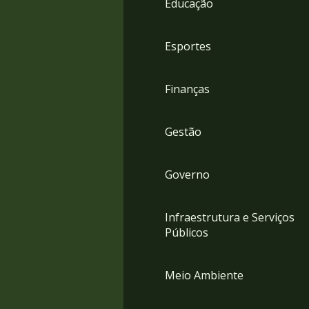
Educação
4
Acessibilidade
5
Esportes
Finanças
Gestão
Governo
Infraestrutura e Serviços
Públicos
Meio Ambiente