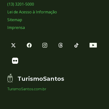
Sociais
(13) 3201-5000
Lei de Acesso à Informação
Sitemap
Imprensa
TurismoSantos
TurismoSantos.com.br