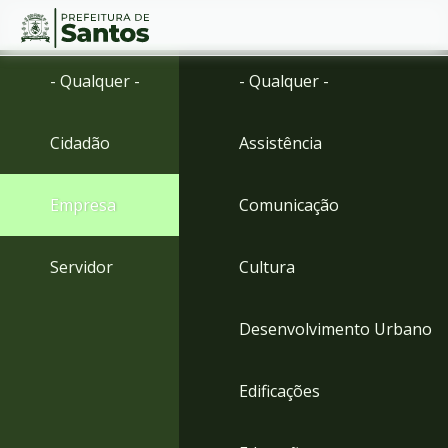
Ir
Conteúdo
- Qualquer -
- Qualquer -
para
o
conteúdo
Cidadão
Assistência
1
Ir
para
Empresa
Comunicação
o
menu
2
Servidor
Cultura
Ir
para
busca
Desenvolvimento Urbano
3
Ir
para
Edificações
o
rodapé