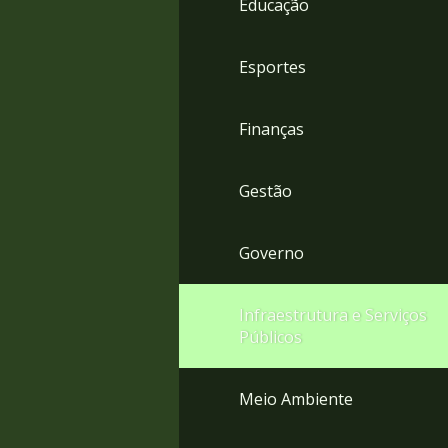
Educação
4
Acessibilidade
5
Esportes
Finanças
Gestão
Governo
Infraestrutura e Serviços
Públicos
Meio Ambiente