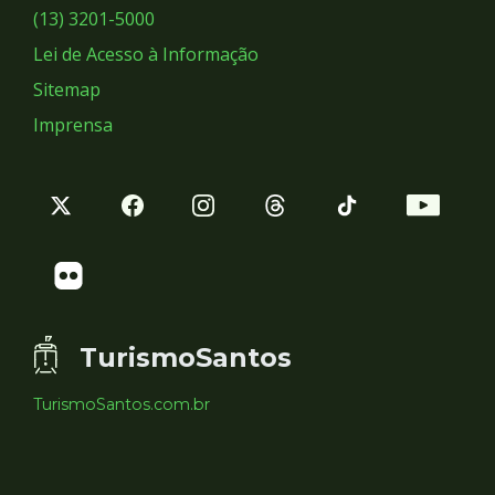
Sociais
(13) 3201-5000
Lei de Acesso à Informação
Sitemap
Imprensa
TurismoSantos
TurismoSantos.com.br