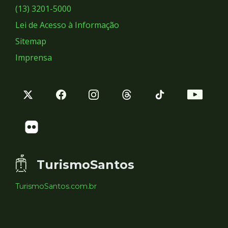
Sociais
(13) 3201-5000
Lei de Acesso à Informação
Sitemap
Imprensa
TurismoSantos
TurismoSantos.com.br