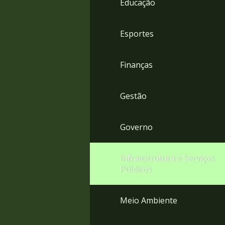
Educação
4
Acessibilidade
5
Esportes
Finanças
Gestão
Governo
Infraestrutura e Serviços
Públicos
Meio Ambiente