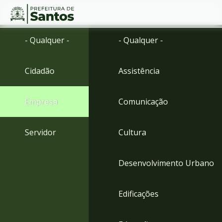
Ir
Conteúdo
- Qualquer -
- Qualquer -
para
o
conteúdo
Cidadão
Assistência
1
Ir
para
Empresa
Comunicação
o
menu
2
Servidor
Cultura
Ir
para
busca
Desenvolvimento Urbano
3
Ir
para
Edificações
o
rodapé