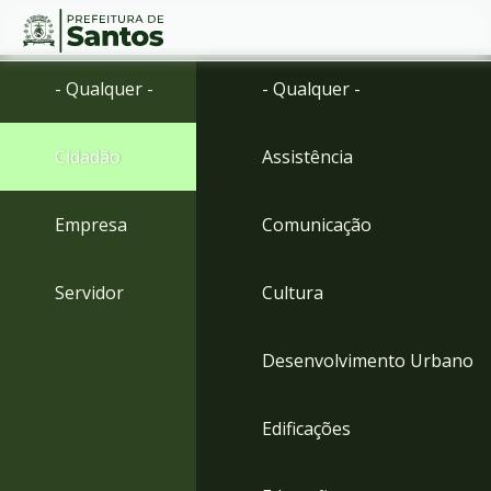
Ir
Conteúdo
- Qualquer -
- Qualquer -
para
o
conteúdo
Cidadão
Assistência
1
Ir
para
Empresa
Comunicação
o
menu
2
Servidor
Cultura
Ir
para
busca
Desenvolvimento Urbano
3
Ir
para
Edificações
o
rodapé