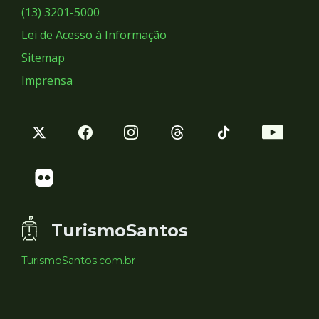
Sociais
(13) 3201-5000
Lei de Acesso à Informação
Sitemap
Imprensa
TurismoSantos
TurismoSantos.com.br