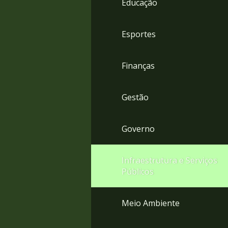
Educação
4
Acessibilidade
5
Esportes
Finanças
Gestão
Governo
Infraestrutura e Serviços
Públicos
Meio Ambiente