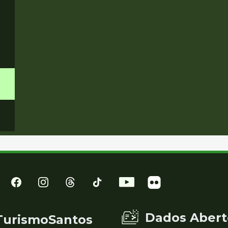
Dados Abert
TurismoSantos