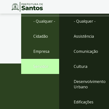
Ir
Conteúdo
- Qualquer -
- Qualquer -
para
o
conteúdo
Cidadão
Assistência
1
Ir
para
Empresa
Comunicação
o
menu
2
Servidor
Cultura
Ir
para
busca
Desenvolvimento
3
Urbano
Ir
para
o
Edificações
rodapé