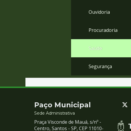
Ouvidoria
Procuradoria
Saúde
Segurança
Contato
Paço Municipal
e
Sede Administrativa
Praça Visconde de Mauá, s/nº -
Redes
Centro, Santos - SP, CEP 11010-