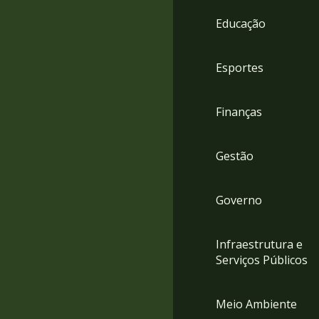
4
Educação
Acessibilidade
5
Esportes
Finanças
Gestão
Governo
Infraestrutura e
Serviços Públicos
Meio Ambiente