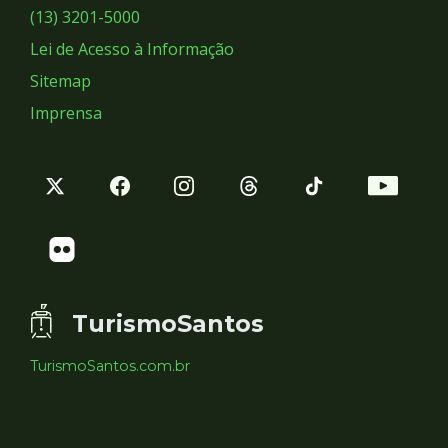
Sociais
(13) 3201-5000
Lei de Acesso à Informação
Sitemap
Imprensa
TurismoSantos
TurismoSantos.com.br