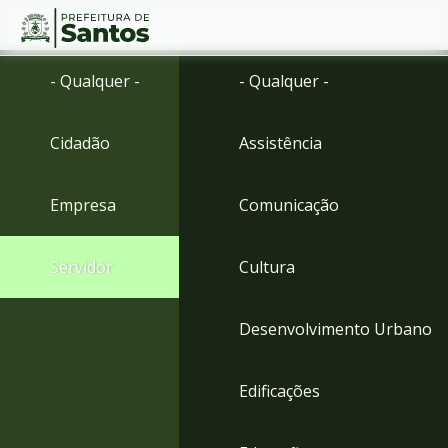
Ir
Conteúdo
- Qualquer -
- Qualquer -
para
o
conteúdo
Cidadão
Assistência
1
Ir
para
Empresa
Comunicação
o
menu
2
Servidor
Cultura
Ir
para
busca
Desenvolvimento Urbano
3
Ir
para
Edificações
o
rodapé