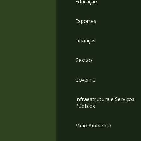
Educação
4
Acessibilidade
5
Esportes
Finanças
Gestão
Governo
Infraestrutura e Serviços
Públicos
Meio Ambiente