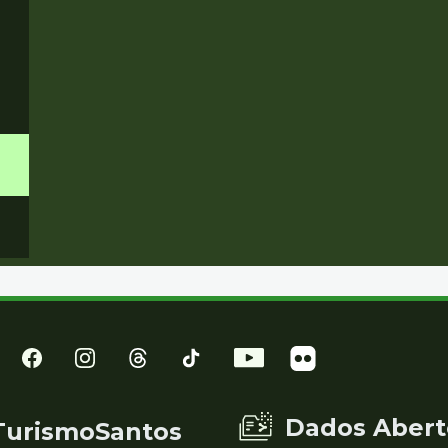
Dados Abert
TurismoSantos