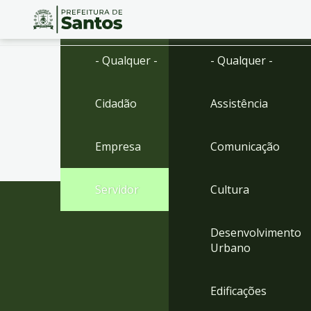
Ir
Conteúdo
- Qualquer -
- Qualquer -
para
o
conteúdo
Cidadão
Assistência
1
Ir
para
Empresa
Comunicação
o
menu
2
Servidor
Cultura
Ir
para
busca
Desenvolvimento
3
Urbano
Ir
para
o
Edificações
rodapé