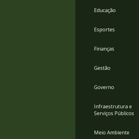
4
Educação
Acessibilidade
5
Esportes
Finanças
Gestão
Governo
Infraestrutura e
Serviços Públicos
Meio Ambiente