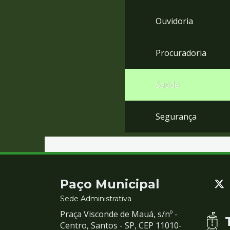
Ouvidoria
Procuradoria
Saúde
Segurança
Contato
Paço Municipal
e
Sede Administrativa
Praça Visconde de Mauá, s/nº -
Redes
Centro, Santos - SP, CEP 11010-