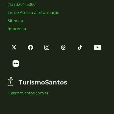
Sociais
(13) 3201-5000
Lei de Acesso à Informação
Sitemap
Imprensa
TurismoSantos
TurismoSantos.com.br