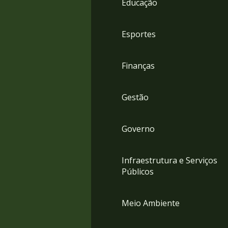
Educação
4
Acessibilidade
5
Esportes
Finanças
Gestão
Governo
Infraestrutura e Serviços
Públicos
Meio Ambiente