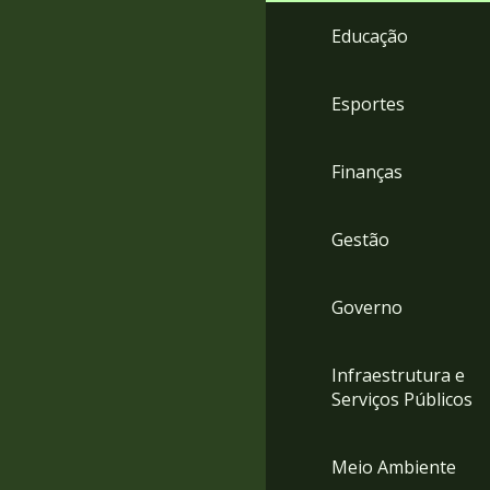
4
Educação
Acessibilidade
5
Esportes
Finanças
Gestão
Governo
Infraestrutura e
Serviços Públicos
Meio Ambiente