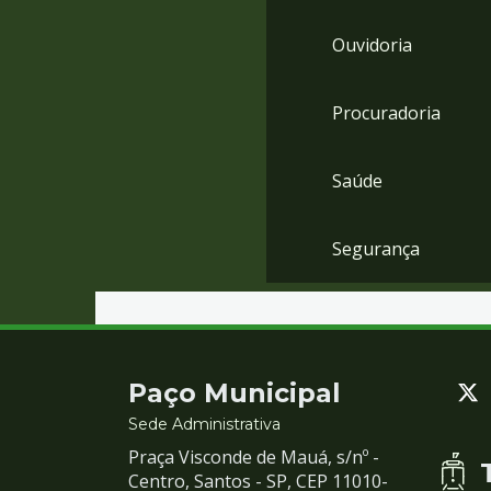
Ouvidoria
Procuradoria
Saúde
Segurança
Contato
Paço Municipal
e
Sede Administrativa
Praça Visconde de Mauá, s/nº -
Redes
Centro, Santos - SP, CEP 11010-