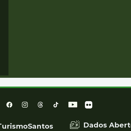
Dados Abert
TurismoSantos