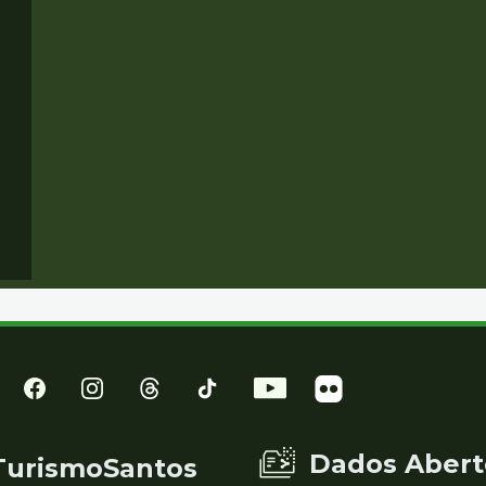
Dados Abert
TurismoSantos