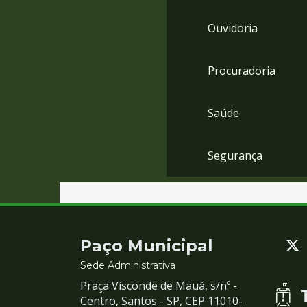
Ouvidoria
Procuradoria
Saúde
Segurança
Contato
Paço Municipal
e
Sede Administrativa
Praça Visconde de Mauá, s/nº -
Redes
Centro, Santos - SP, CEP 11010-