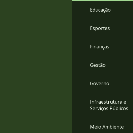
4
Educação
Acessibilidade
5
Esportes
Finanças
Gestão
Governo
Infraestrutura e
Serviços Públicos
Meio Ambiente