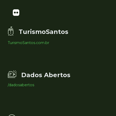
TurismoSantos
TurismoSantos.com.br
Dados Abertos
/dadosabertos