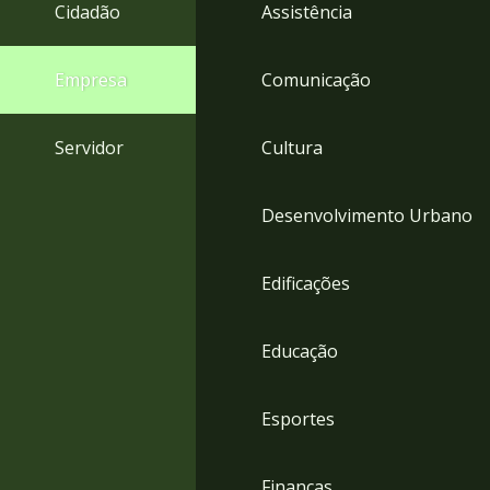
4
Cidadão
Assistência
Acessibilidade
5
Empresa
Comunicação
Servidor
Cultura
Desenvolvimento Urbano
Edificações
Educação
Esportes
Finanças