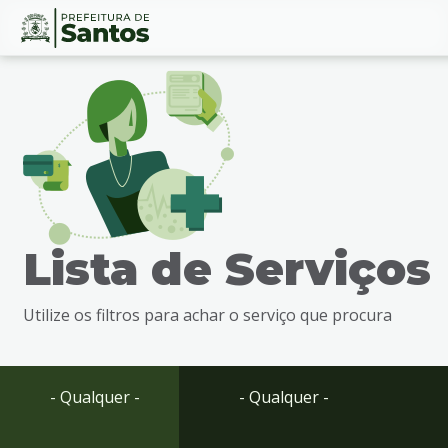
Ir
Conteúdo
para
o
conteúdo
1
Ir
para
o
menu
Lista de Serviços
2
Ir
para
Utilize os filtros para achar o serviço que procura
busca
3
Ir
para
- Qualquer -
- Qualquer -
o
rodapé