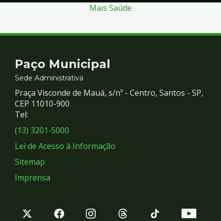
Mais Saúde
Contato
Paço Municipal
e
Sede Administrativa
Praça Visconde de Mauá, s/nº - Centro, Santos - SP,
Redes
CEP 11010-900
Tel:
Sociais
(13) 3201-5000
Lei de Acesso à Informação
Sitemap
Imprensa