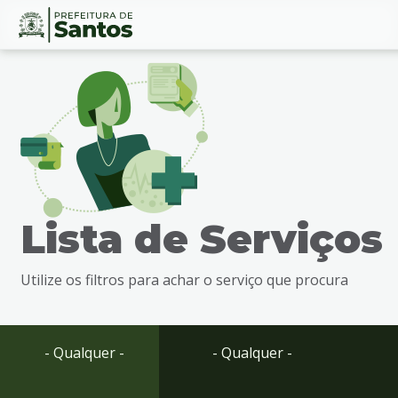
Ir
Conteúdo
para
o
conteúdo
1
Ir
para
o
menu
Lista de Serviços
2
Ir
para
Utilize os filtros para achar o serviço que procura
busca
3
Ir
para
- Qualquer -
- Qualquer -
o
rodapé