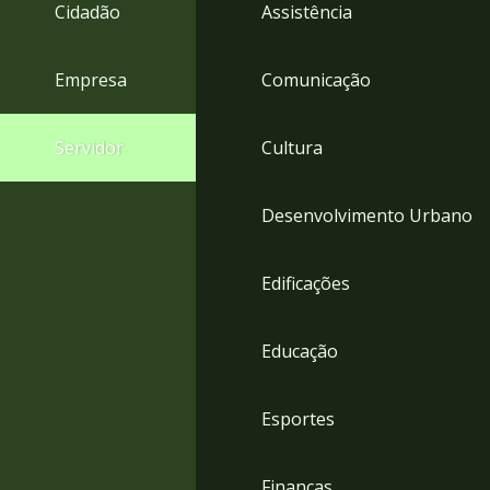
4
Cidadão
Assistência
Acessibilidade
5
Empresa
Comunicação
Servidor
Cultura
Desenvolvimento Urbano
Edificações
Educação
Esportes
Finanças