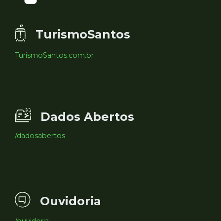
TurismoSantos
TurismoSantos.com.br
Dados Abertos
/dadosabertos
Ouvidoria
/ouvidoria