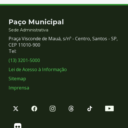
Contato
Paço Municipal
e
Sede Administrativa
Praça Visconde de Mauá, s/nº - Centro, Santos - SP,
Redes
CEP 11010-900
Tel:
Sociais
(13) 3201-5000
Lei de Acesso à Informação
Sitemap
Imprensa