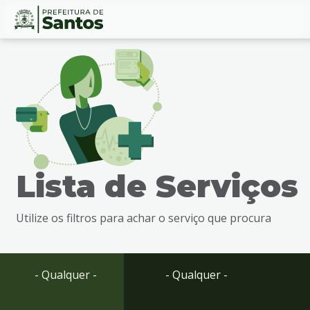
Ir
Conteúdo
para
o
conteúdo
1
Ir
para
o
menu
Lista de Serviços
2
Ir
para
Utilize os filtros para achar o serviço que procura
busca
3
Ir
para
- Qualquer -
- Qualquer -
o
rodapé