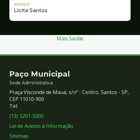
SERVICO
Licita Santos
Mais Saúde
Contato
Paço Municipal
e
Sede Administrativa
Praça Visconde de Mauá, s/nº - Centro, Santos - SP,
Redes
CEP 11010-900
Tel:
Sociais
(13) 3201-5000
Lei de Acesso à Informação
Sitemap