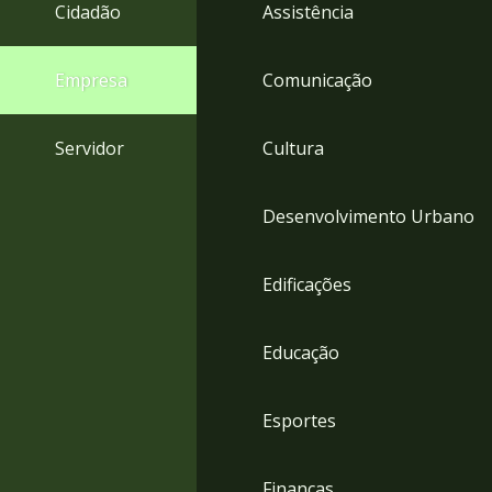
4
Cidadão
Assistência
Acessibilidade
5
Empresa
Comunicação
Servidor
Cultura
Desenvolvimento Urbano
Edificações
Educação
Esportes
Finanças