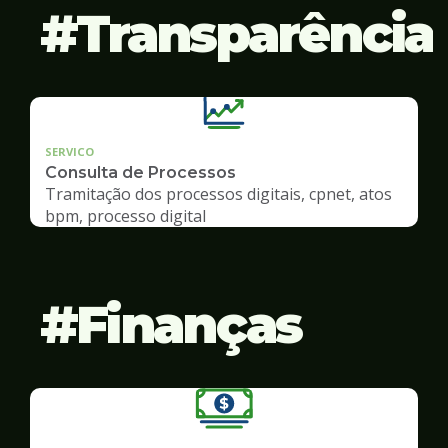
Transparência
SERVICO
Consulta de Processos
Tramitação dos processos digitais, cpnet, atos
bpm, processo digital
Finanças