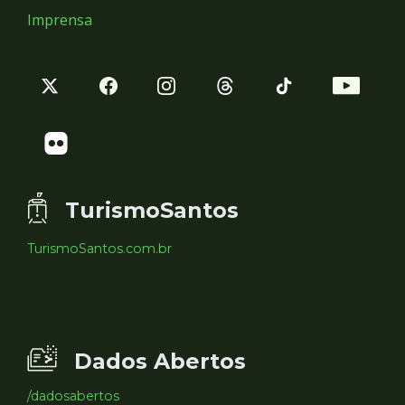
Imprensa
TurismoSantos
TurismoSantos.com.br
Dados Abertos
/dadosabertos