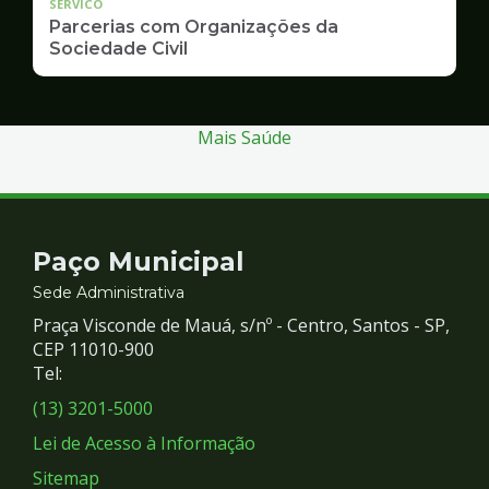
SERVICO
Parcerias com Organizações da
Sociedade Civil
Mais Saúde
Contato
Paço Municipal
e
Sede Administrativa
Praça Visconde de Mauá, s/nº - Centro, Santos - SP,
Redes
CEP 11010-900
Tel:
Sociais
(13) 3201-5000
Lei de Acesso à Informação
Sitemap