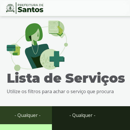
Ir
Conteúdo
para
o
conteúdo
1
Ir
para
o
menu
Lista de Serviços
2
Ir
para
Utilize os filtros para achar o serviço que procura
busca
3
Ir
para
- Qualquer -
- Qualquer -
o
rodapé