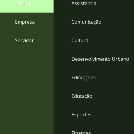
4
Cidadão
Assistência
Acessibilidade
5
Empresa
Comunicação
Servidor
Cultura
Desenvolvimento Urbano
Edificações
Educação
Esportes
Finanças